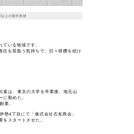
型以上の製作実績
れている地域です。
責任を背負う気持ちで、日々研鑽を続け
松葉は、東京の大学を卒業後、地元山
ーに勤めた。
人創業。
市伊勢4丁目にて「株式会社石友商会」
業をスタートさせた。