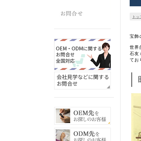
トッ
宝飾
世界
石友
てお