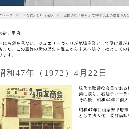
プページ
「石友」という選択
宝飾の街「甲府」で50年以上の歴史 5万
の街、甲府。
的にも類を見ない、ジュエリーづくりが地場産業として受け継が
もまた、この宝飾の街の歴史を過去から未来へ紡ぐ一社としての
ります。
昭和47年（1972）4月22日
現代表取締役会長である
梨に戻り、石油ディーラ
その後、昭和44年に個
昭和47年に山梨県甲府
として法人化、装飾品卸